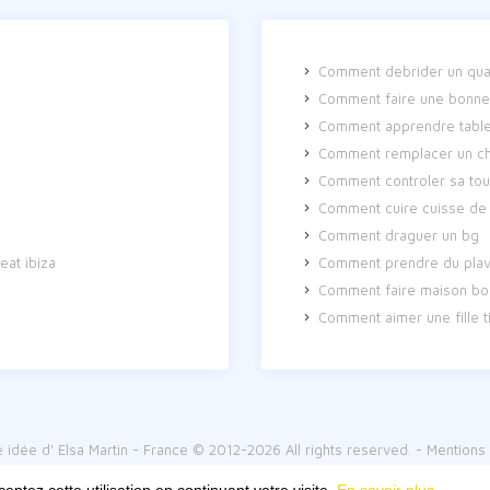
Comment debrider un qua
Comment faire une bonne 
Comment apprendre tables
Comment remplacer un cha
Comment controler sa to
Comment cuire cuisse de
Comment draguer un bg
eat ibiza
Comment prendre du plav
Comment faire maison boi
Comment aimer une fille t
e idée d'
Elsa Martin
- France © 2012-2026 All rights reserved. -
Mentions 
Made with
:
Auto/moto
-
Travaux
-
Santé
-
Animaux
-
Cuisine
-
Internet
-
Ask Bootstra