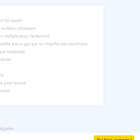
d 50 suzuki
isolation phonique
 multiplication facilement
uffe eau a gaz par un chauffe eau electrique
upie beyblade
 dinde
ix
s pour barbie
imide
légales
p